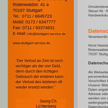
Rotenwaldstr. 41 a
Umsatzsteue
70197 Stuttgart
Steuer-Nr.: 
Handwerkska
Tel.: 0711 / 6645723
Mobil: 0172 / 6347777
Fax: 0711 / 93374831
Datensc
E-Mail:
info@stuttgart-service.de
Verantwortli
www.stuttgart-service.de
Horst Hwizdal
Rotenwaldstr
70197 Stuttg
Der Verlust an Zeit ist noch
"
Datenschu
wichtiger als der von Geld,
denn durch den richtigen
Als Webseite
Gebrauch der ersteren kann
personenbez
Vorschriften 
der Verlust des letzteren oft
Unserer Webs
wieder ersetzt werden."
Daten angebe
Adresse oder
werden von u
Georg Ch.
weitergegeb
Lichtenberg
Datenübertra