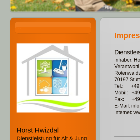
--
Impre
D
ienstlei
Inhaber: Ho
Verantwortl
Rotenwaldst
70197 Stutt
T
el.: +49 
Mobil: +49
Fax: +49(
E-Mail: inf
Internet: w
Horst Hwizdal
Dienstleistung für Alt & Jung