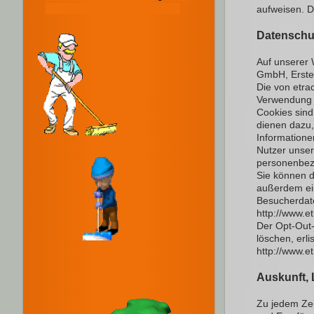
aufweisen. De
Datenschut
Auf unserer 
GmbH, Erste
Die von etra
Verwendung 
Cookies sind
dienen dazu
Informatione
Nutzer unser
personenbez
Sie können d
außerdem ein
Besucherdate
http://www.e
Der Opt-Out-
löschen, erli
http://www.e
Auskunft,
Zu jedem Zei