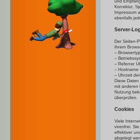
und Empfänge
Korrektur, S
Impressum a
ebenfalls jed
Server-Log
Der Seiten-P
Ihrem Browse
– Browsertyp
– Betriebss
– Referrer 
– Hostname 
– Uhrzeit de
Diese Daten 
mit anderen 
Nutzung beka
überprüfen.
Cookies
Viele Intern
virenfrei. Si
effektiver u
abgelegt wer